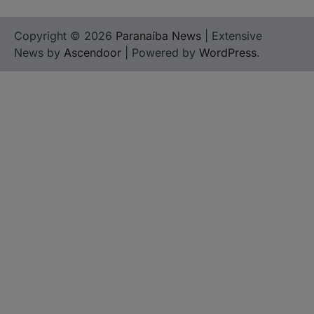
Copyright © 2026
Paranaíba News
| Extensive
News by
Ascendoor
| Powered by
WordPress
.