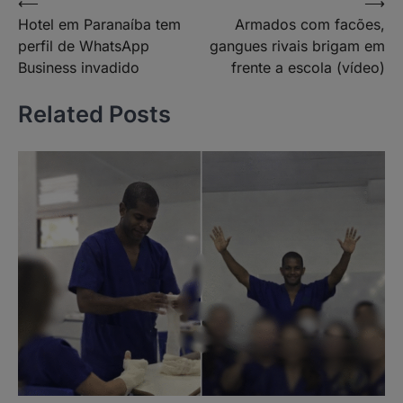
Navegação
⟵
⟶
Hotel em Paranaíba tem
Armados com facões,
de
perfil de WhatsApp
gangues rivais brigam em
Post
Business invadido
frente a escola (vídeo)
Related Posts