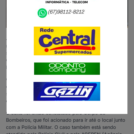
José Eduardo Amarilha Misiano da Silva, de 33 anos,
morreu ao ser executado no portão do regime
semiaberto do Presídio da Gameleira, em Campo
Grande. O crime aconteceu durante as primeiras
horas da manhã de hoje (11).
Conforme o apurado pela reportagem, a vítima saia
do presídio para trabalhar quando acabou sendo
surpreendido por homens armados, que estavam
dentro de um Fiat Siena branco.
O óbito foi então constatado pelo Corpo de
Bombeiros, que foi acionado para ir até o local junto
com a Polícia Militar. O caso também está sendo