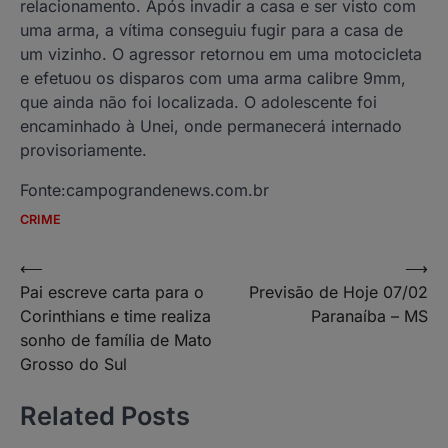
relacionamento. Após invadir a casa e ser visto com
uma arma, a vítima conseguiu fugir para a casa de
um vizinho. O agressor retornou em uma motocicleta
e efetuou os disparos com uma arma calibre 9mm,
que ainda não foi localizada. O adolescente foi
encaminhado à Unei, onde permanecerá internado
provisoriamente.
Fonte:campograndenews.com.br
CRIME
Navegação
⟵
⟶
Pai escreve carta para o
Previsão de Hoje 07/02
de
Corinthians e time realiza
Paranaíba – MS
Post
sonho de família de Mato
Grosso do Sul
Related Posts