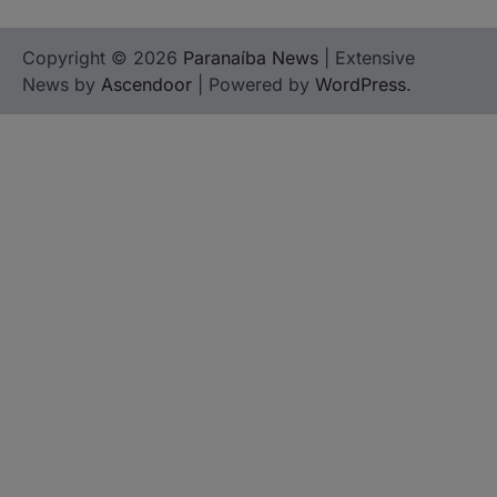
Copyright © 2026
Paranaíba News
| Extensive
News by
Ascendoor
| Powered by
WordPress
.