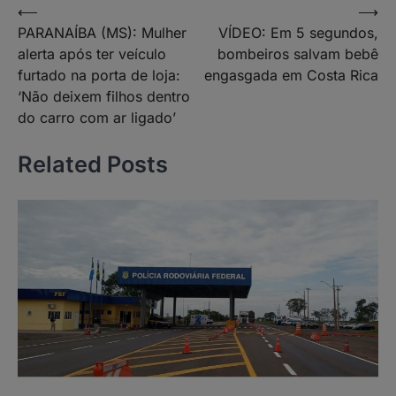
Navegação
⟵
⟶
PARANAÍBA (MS): Mulher
VÍDEO: Em 5 segundos,
de
alerta após ter veículo
bombeiros salvam bebê
Post
furtado na porta de loja:
engasgada em Costa Rica
‘Não deixem filhos dentro
do carro com ar ligado’
Related Posts