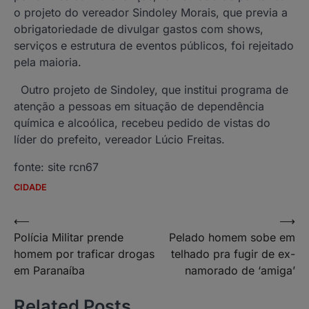
o projeto do vereador Sindoley Morais, que previa a
obrigatoriedade de divulgar gastos com shows,
serviços e estrutura de eventos públicos, foi rejeitado
pela maioria.
Outro projeto de Sindoley, que institui programa de
atenção a pessoas em situação de dependência
química e alcoólica, recebeu pedido de vistas do
líder do prefeito, vereador Lúcio Freitas.
fonte: site rcn67
CIDADE
Navegação
⟵
⟶
Polícia Militar prende
Pelado homem sobe em
de
homem por traficar drogas
telhado pra fugir de ex-
Post
em Paranaíba
namorado de ‘amiga’
Related Posts