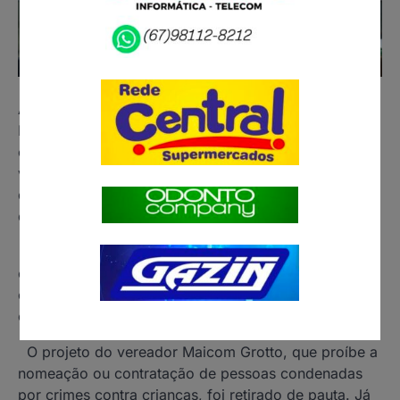
A 26ª sessão ordinária da Câmara Municipal de
Paranaíba realizada na noite de ontem (11), contou
com 31 indicações apresentadas pelos 13
vereadores. Entre as decisões, foram aprovadas
duas moções de aplauso e derrubado mais um veto
do prefeito.
Propostas polêmicas, como a que proíbe a
contratação de condenados por crimes contra
crianças e a que obriga divulgação de gastos em
eventos públicos, movimentaram os debates.
O projeto do vereador Maicom Grotto, que proíbe a
nomeação ou contratação de pessoas condenadas
por crimes contra crianças, foi retirado de pauta. Já