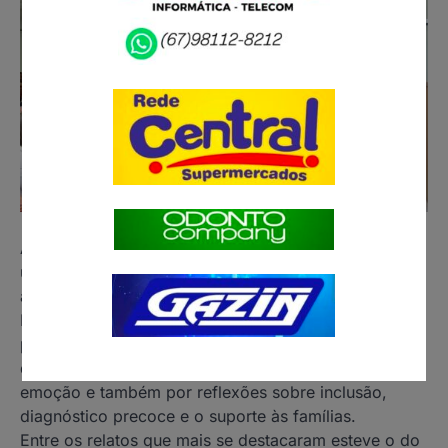
A Câmara Municipal de Paranaíba promoveu, na
última segunda-feira, uma sessão especial dedicada
às mães atípicas da cidade, em referência ao Dia
Internacional da Mulher. A solenidade contou com a
presença de autoridades, familiares e profissionais
da área da saúde, e foi marcada por momentos de
emoção e também por reflexões sobre inclusão,
diagnóstico precoce e o suporte às famílias.
Entre os relatos que mais se destacaram esteve o do