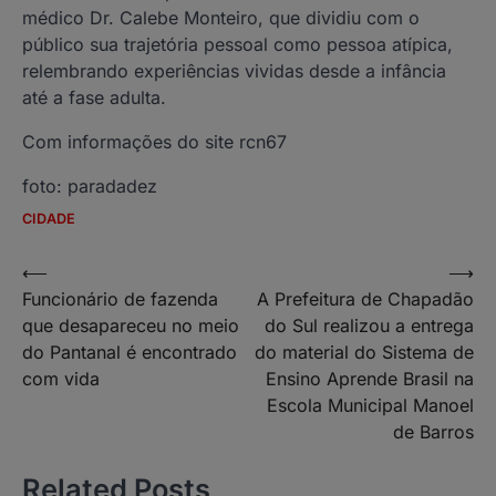
médico Dr. Calebe Monteiro, que dividiu com o
público sua trajetória pessoal como pessoa atípica,
relembrando experiências vividas desde a infância
até a fase adulta.
Com informações do site rcn67
foto: paradadez
CIDADE
Navegação
⟵
⟶
Funcionário de fazenda
A Prefeitura de Chapadão
de
que desapareceu no meio
do Sul realizou a entrega
Post
do Pantanal é encontrado
do material do Sistema de
com vida
Ensino Aprende Brasil na
Escola Municipal Manoel
de Barros
Related Posts