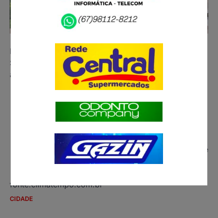
Hoje será parecido com ontem
Sol com muitas nuvens. Pancadas de chuva à tarde e
à noite.
Temperatura
24°
33°
Chuva
1.3mm – 65%
VentoSSW – 5km/h
Umidade
51%
89%
Sol05:39:02h 18:39:04h
Previsão de arco-írisAlta probabilidade de
formação de arco-íris!
fonte:climatempo.com.br
CIDADE