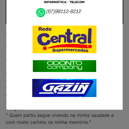
Nota de Falecimento.
Faleceu ontem 03.06.2026 aos 97 anos de idade a
Senhora Jaira Albina Barbosa da Costa, esposa do
saudoso João V8, mãe da Fátima Professora, Almir,
Tereza, Jacira, Airto, Luzia e Celia ( in memória).
O corpo foi velado na Casa de Velório Pax Vida do
Centro à partir das 18:00 horas da tarde.
O sepultamento foi hoje, 04.06.2026 às 09:00 horas
da manhã no Cemitério Municipal Santo Antônio.
Nossos respeito e condolências aos familiares e
amigos.
” Quem partiu segue vivendo na minha saudade e
com muito carinho na minha memória.”