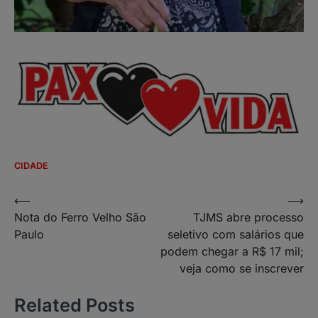
CIDADE
Navegação
⟵
⟶
Nota do Ferro Velho São
TJMS abre processo
de
Paulo
seletivo com salários que
Post
podem chegar a R$ 17 mil;
veja como se inscrever
Related Posts