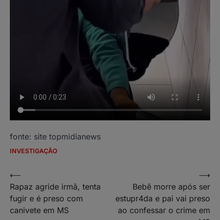
fonte: site topmidianews
INVESTIGAÇÃO
Navegação
⟵
⟶
Rapaz agride irmã, tenta
Bebê morre após ser
de
fugir e é preso com
estupr4da e pai vai preso
Post
canivete em MS
ao confessar o crime em