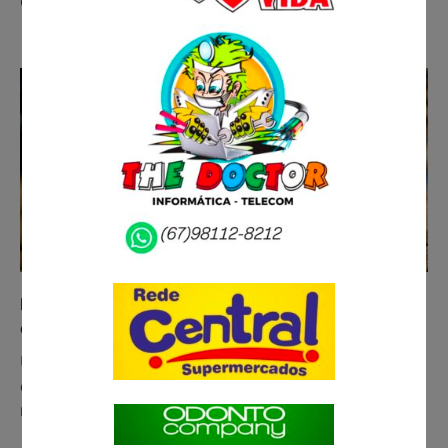
Grosso do Sul) cumpre na…
Levado por sucuri? Homem some durante pescaria
com os amigos
Um pescador, que não teve o nome divulgado,
desapareceu enquanto pescava com os amigos na
região do Assentamento Três Corações,…