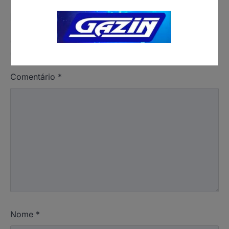
Deixe um comentário
O seu endereço de e-mail não será publicado.
Campos obrigatórios são marcados com
*
Comentário
*
Nome
*