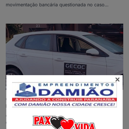
movimentação bancária questionada no caso…
×
Gaeco cumpre mandados na secretaria de
Infraestrutura de Campo Grande
O Gecoc/MPMS (Grupo Especial de Combate à
Corrupção), do Ministério Público do Estado de Mato