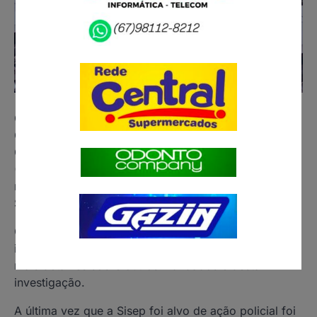
O Gecoc/MPMS (Grupo Especial de Combate à
Corrupção), do Ministério Público do Estado de Mato
Grosso do Sul) cumpre na manhã desta sexta-feira
(19) mandados de busca e apreensão
na
Sisep
(Secretaria Municipal de Infraestrutura e
Serviços Públicos), em Campo Grande.
O
Jornal Midiamax
apurou a ação mira
irregularidades na iluminação pública. Ainda não há
mais detalhes sobre outros mandados e desta
investigação.
A última vez que a Sisep foi alvo de ação policial foi