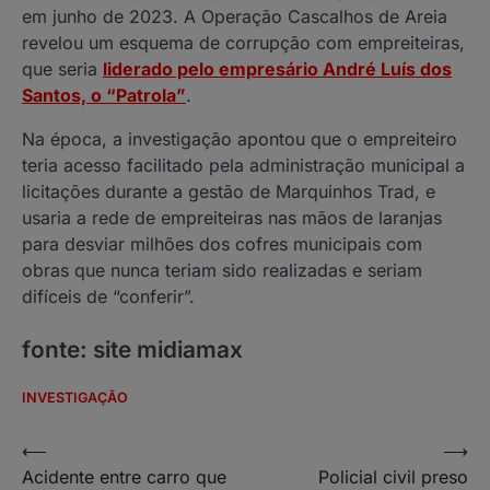
em junho de 2023. A Operação Cascalhos de Areia
revelou um esquema de corrupção com empreiteiras,
que seria
liderado pelo empresário André Luís dos
Santos, o “Patrola”
.
Na época, a investigação apontou que o empreiteiro
teria acesso facilitado pela administração municipal a
licitações durante a gestão de Marquinhos Trad, e
usaria a rede de empreiteiras nas mãos de laranjas
para desviar milhões dos cofres municipais com
obras que nunca teriam sido realizadas e seriam
difíceis de “conferir”.
fonte: site midiamax
INVESTIGAÇÃO
Navegação
⟵
⟶
Acidente entre carro que
Policial civil preso
de