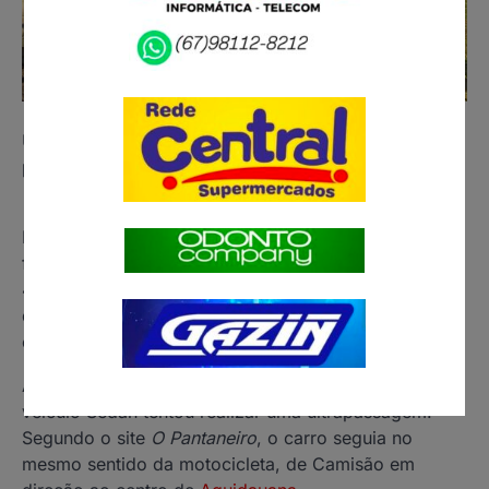
Uma das vítimas apresentou suspeita de fratura na
perna e no braço
Duas mulheres ficaram feridas na manhã desta terça-
feira (17), após serem atingidas por um carro na MS-
450, em
Aquidauana
, cidade a 136 quilômetros
de
Campo Grande
. As vítimas seguiam pela rodovia
em uma motocicleta.
A colisão teria ocorrido no momento em que um
veículo Sedan tentou realizar uma ultrapassagem.
Segundo o site
O Pantaneiro
, o carro seguia no
mesmo sentido da motocicleta, de Camisão em