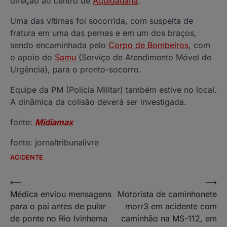
direção ao centro de
Aquidauana
.
Uma das vítimas foi socorrida, com suspeita de
fratura em uma das pernas e em um dos braços,
sendo encaminhada pelo
Corpo de Bombeiros
, com
o apoio do
Samu
(Serviço de Atendimento Móvel de
Urgência), para o pronto-socorro.
Equipe da PM (Polícia Militar) também estive no local.
A dinâmica da colisão deverá ser investigada.
fonte:
Midiamax
fonte: jornaltribunalivre
ACIDENTE
Navegação
⟵
⟶
Médica enviou mensagens
Motorista de caminhonete
de
para o pai antes de pular
morr3 em acidente com
Post
de ponte no Rio Ivinhema
caminhão na MS-112, em