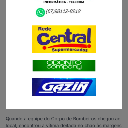
Uma pessoa, não identificada, ficou ferida em uma
colisão envolvendo um veículo de passeio e uma
carreta na tarde de sexta-feira (2), na BR-262, na
região de Miranda.
Segundo as informações do Portal O Pantaneiro, o
acidente ocorreu a aproximadamente 10 quilômetros
de Miranda. Os passageiros da Chevrolet Spin
seguiam para a Bolívia, quando se envolveram no
acidente com a carreta.
Quando a equipe do Corpo de Bombeiros chegou ao
local, encontrou a vítima deitada no chão às margens