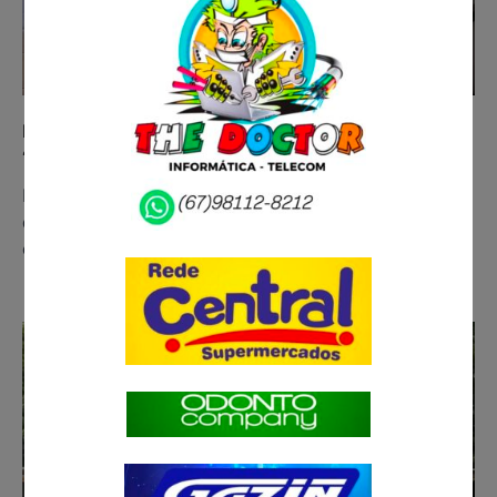
PF bloqueia R$ 30 milhões de grupo criminoso que
‘lavava’ dinheiro com fazendas em MS
Na manhã desta quinta-feira (12), a Polícia Federal
deflagrou a Operação Terras Frágeis, com mandados
em Mato Grosso do Sul. A…