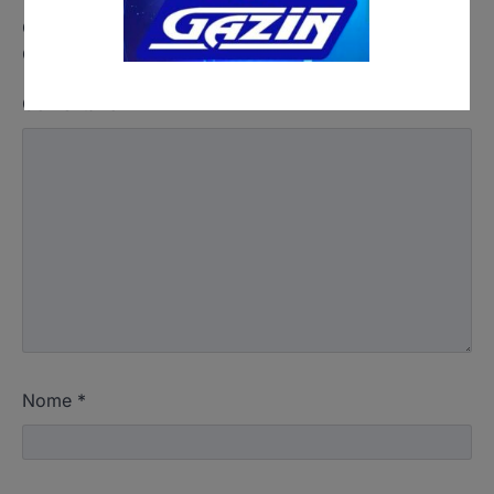
O seu endereço de e-mail não será publicado.
Campos obrigatórios são marcados com
*
Comentário
*
Nome
*