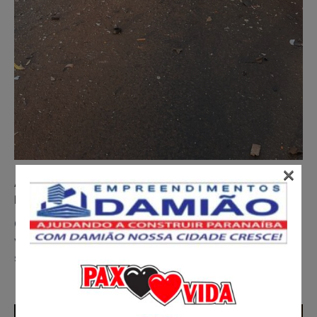
×
Acidente hoje, domingo,18/01/2026, na MS 497 em
Paranaíba – MS, deixa um óbito
O Paranaíba News conversou com um familiar da
vítima no acidente hoje na MS 497 que veio a falecer,
segundo…