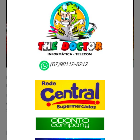
Motorista embriagado causa acidente grave em
rodovia de Três Lagoas e dez ficam feridos
Um grave acidente foi registrado na noite deste
domingo (26) na BR-158, em Três Lagoas, a cerca de
326 quilômetros…
Deixe um comentário