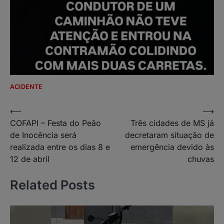
ACIDENTE
Navegação
⟵
⟶
COFAPI – Festa do Peão
Três cidades de MS já
de
de Inocência será
decretaram situação de
Post
realizada entre os dias 8 e
emergência devido às
12 de abril
chuvas
Related Posts