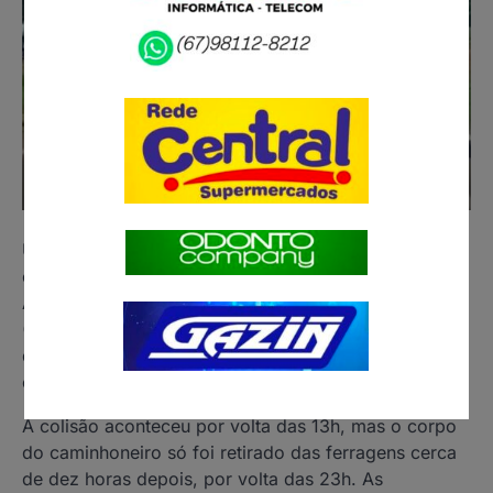
Um caminhoneiro morreu após uma carreta
carregada com bebidas capotar na MS-377, entre
Água Clara e Inocência, na tarde desta terça-feira
(30). No mesmo acidente, o motorista de um carro
de passeio sofreu ferimentos graves e foi
encaminhado para atendimento médico.
A colisão aconteceu por volta das 13h, mas o corpo
do caminhoneiro só foi retirado das ferragens cerca
de dez horas depois, por volta das 23h. As