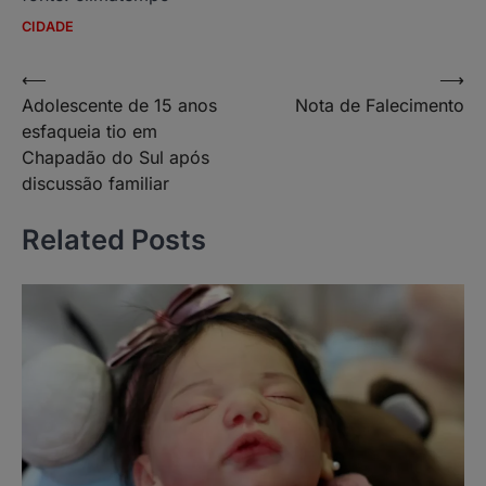
CIDADE
Navegação
⟵
⟶
Adolescente de 15 anos
Nota de Falecimento
de
esfaqueia tio em
Post
Chapadão do Sul após
discussão familiar
Related Posts