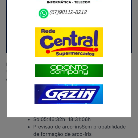
Hoje será mais quente que ontem
Sol com muitas nuvens durante o dia e períodos de
céu nublado. Noite com muitas nuvens.
Temperatura
22°
33°
Chuva
0.3mm – 48%
VentoSSW – 5km/h
Umidade
50%
93%
Sol05:46:32h 18:31:06h
Previsão de arco-írisSem probabilidade
de formação de arco-íris