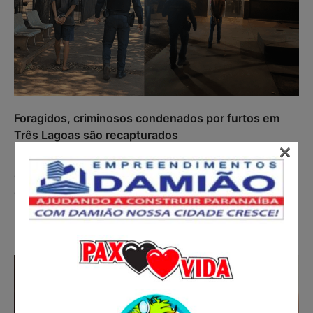
Foragidos, criminosos condenados por furtos em
Três Lagoas são recapturados
×
Dois foragidos da Justiça foram recapturados nesta
quarta-feira (19) em Três Lagoas, a 338 quilômetros
de Campo Grande, durante patrulhamento da
Polícia…