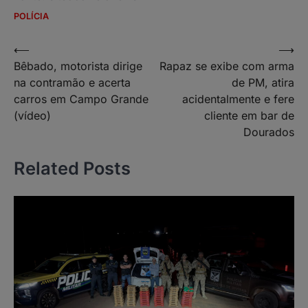
POLÍCIA
Navegação
⟵
⟶
Bêbado, motorista dirige
Rapaz se exibe com arma
de
na contramão e acerta
de PM, atira
Post
carros em Campo Grande
acidentalmente e fere
(vídeo)
cliente em bar de
Dourados
Related Posts