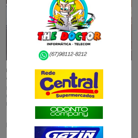
Filho ataca pais com enxada, avança sobre PM e
acaba baleado em Ivinhema
Homem de 27 anos foi baleado pela Polícia Militar,
na tarde deste domingo (4), após avançar sobre os
policiais com…
Deixe um comentário