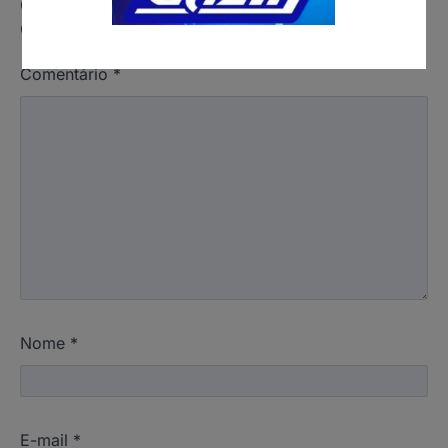
O seu endereço de e-mail não será publicado.
Campos obrigatórios são marcados com
*
Comentário
*
Nome
*
E-mail
*