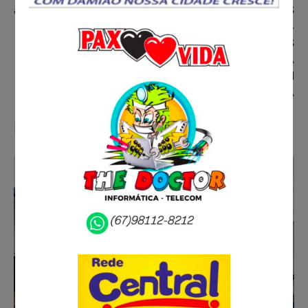
Post
aposentadorias do INSS
KG DE CARNES
CLANDESTINAS E 154
LITROS DE PRODUTOS
IMPRÓPRIOS PARA
CONSUMO EM
PARANAÍBA
Related Posts