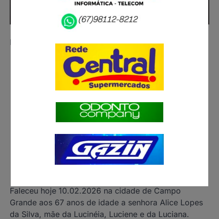
Nota de Falecimento.
Faleceu hoje 10.02.2026 na cidade de Campo
Grande aos 67 anos de idade a senhora Alice Lopes
da Silva, mãe da Lucinéia, Luciene e da Luciana.