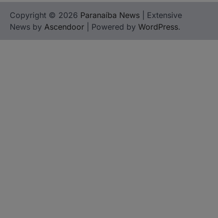
Copyright © 2026
Paranaíba News
| Extensive
News by
Ascendoor
| Powered by
WordPress
.