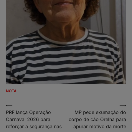
NOTA
Navegação
⟵
⟶
PRF lança Operação
MP pede exumação do
de
Carnaval 2026 para
corpo de cão Orelha para
Post
reforçar a segurança nas
apurar motivo da morte