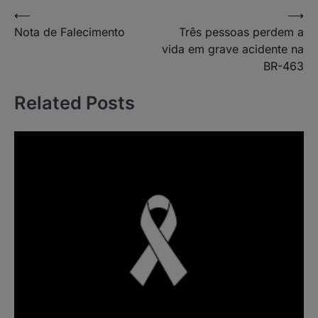
Navegação
⟵
⟶
Nota de Falecimento
Três pessoas perdem a
de
vida em grave acidente na
Post
BR-463
Related Posts