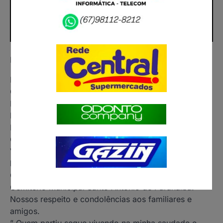
Nota de Falecimento.
Faleceu hoje 02.07.2026 na cidade de Campo
Grande aos 67 anos de idade o senhor Delevaine
Pedro Rosa conhecido Neno, Pai da Mônica e do
Deneon conhecido Paquinha, Irmão do Deloar,
Denovan e da Deleana.
O corpo será velado amanhã 03.07.2026 na Casa de
Velório Pax-Vida do centro sala 02 à partir das 6:00
horas da manhã.
O sepultamento será amanhã às 10:00 horas no
Cemitério Municipal Santo Antonio de Paranaíba.
Nossos respeito e condolências aos familiares e
amigos.
” Quem partiu segue vivendo na minha saudade e