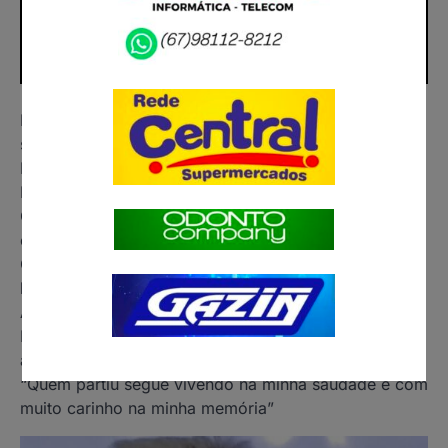
Faleceu hoje 27.06.2026 aos 87 anos de idade o
senhor Jovelino Martins conhecido como Jovi
Pedreiro, esposo da Cida, pai da Leo, Gisa e da
Rose.
O corpo será velado na Casa de Velório Pax-Vida do
centro sala 01 à partir das 20:00 horas
O sepultamento será amanhã 28.06.2026 às 7:00
horas da manhã no Cemitério Municipal Santo
Antonio de Paranaíba.
Nossos respeito e condolências aos familiares e
amigos
“Quem partiu segue vivendo na minha saudade e com
muito carinho na minha memória”