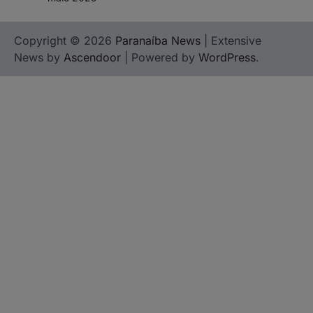
Copyright © 2026
Paranaíba News
| Extensive
News by
Ascendoor
| Powered by
WordPress
.