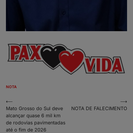
NOTA
Navegação
⟵
⟶
Mato Grosso do Sul deve
NOTA DE FALECIMENTO
de
alcançar quase 6 mil km
Post
de rodovias pavimentadas
até o fim de 2026