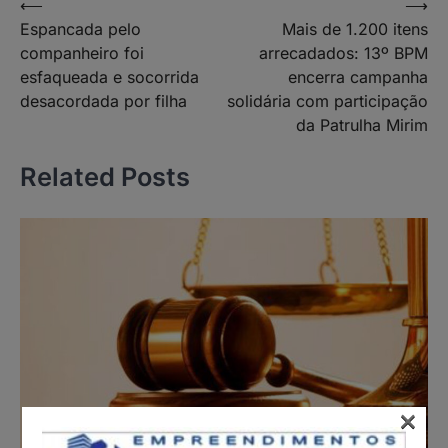
Navegação
⟵
⟶
Espancada pelo
Mais de 1.200 itens
de
companheiro foi
arrecadados: 13º BPM
Post
esfaqueada e socorrida
encerra campanha
desacordada por filha
solidária com participação
da Patrulha Mirim
Related Posts
×