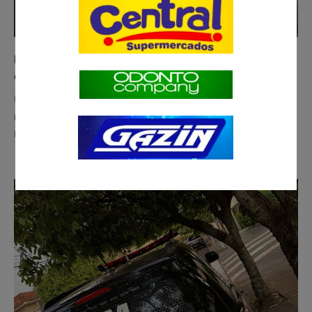
Homem quebra cartório com retroescavadeira por
demora no divórcio (vídeo)
Um homem quebrou a fachada de um cartório na
noite da última sexta-feira (22/8) em Ribeirão Claro,
no Paraná. O…