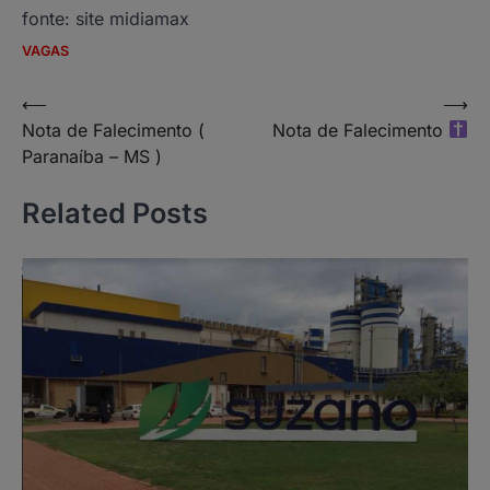
fonte: site midiamax
VAGAS
Navegação
⟵
⟶
Nota de Falecimento (
Nota de Falecimento
de
Paranaíba – MS )
Post
Related Posts