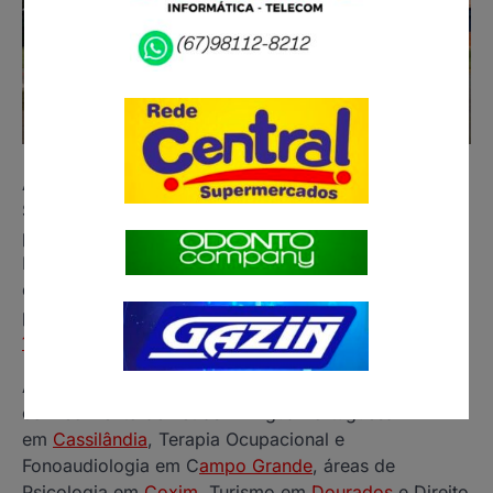
A UEMS (Universidade Estadual de Mato Grosso do
Sul) divulgou as inscrições homologadas de
professor para diversas áreas nesta sexta-feira (29).
Dentre as vagas, está para o processo seletivo de
docente em Pedagogia Indígena. Os editais foram
publicados no DOE (Diário Ofical Eletrônico)
n.
12.173
.
As 32 inscrições homologadas são para as áreas de
conhecimento de Letras – Língua Portuguesa
em
Cassilândia
, Terapia Ocupacional e
Fonoaudiologia em C
ampo Grande
, áreas de
Psicologia em
Coxim
, Turismo em
Dourados
e Direito