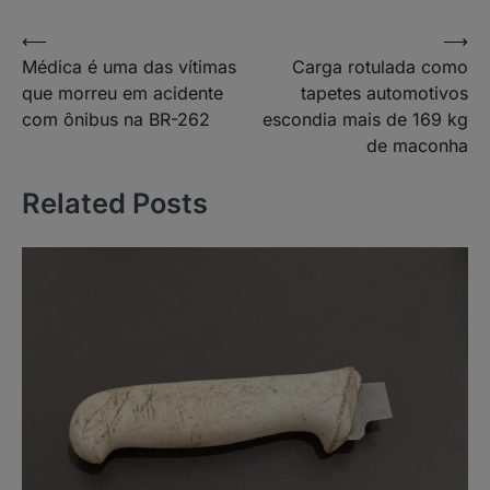
Navegação
⟵
⟶
Médica é uma das vítimas
Carga rotulada como
de
que morreu em acidente
tapetes automotivos
Post
com ônibus na BR-262
escondia mais de 169 kg
de maconha
Related Posts