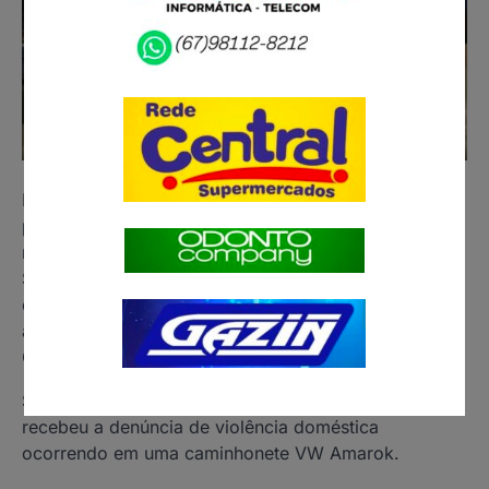
Homem, que não teve a identificação revelada, foi
preso na noite deste sábado (14) por agredir uma
mulher num veículo na BR-163, em Nova Alvorada do
Sul – a 120 quilômetros de Campo Grande. A vítima
conseguiu acionar a Polícia Militar após uma série de
agressões durante o trajeto entre Ponta Porã e
Campo Grande.
Segundo o site Alvorada Informa, a Polícia Militar
recebeu a denúncia de violência doméstica
ocorrendo em uma caminhonete VW Amarok.