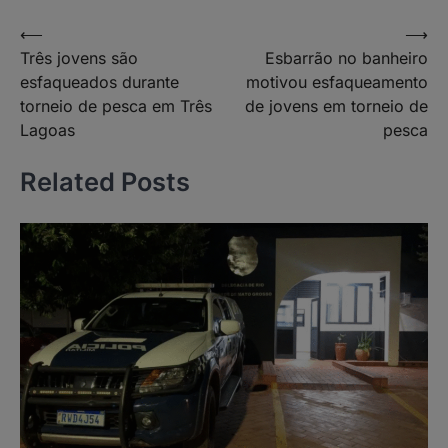
Navegação
⟵
⟶
Três jovens são
Esbarrão no banheiro
de
esfaqueados durante
motivou esfaqueamento
Post
torneio de pesca em Três
de jovens em torneio de
Lagoas
pesca
Related Posts