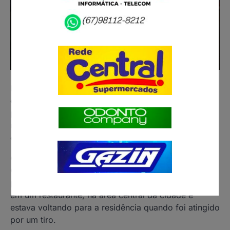
Homem de 31 anos, foi atingido por disparo de arma
de fogo no rosto, quando se deslocava do trabalho
para a casa a pé. O caso ocorreu durante a
madrugada desta sexta-feira (2), em Corumbá,
distante 429 quilômetros de Campo Grande,
Conforme o boletim de ocorrência, ao qual o Diário
Corumbaense teve acesso, a vítima foi levada ao
pronto-socorro. Também diz que o homem trabalha
em um restaurante, na área central da cidade e
estava voltando para a residência quando foi atingido
por um tiro.