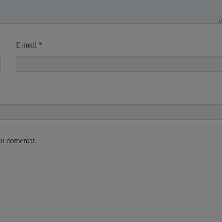
E-mail
*
eu comentar.