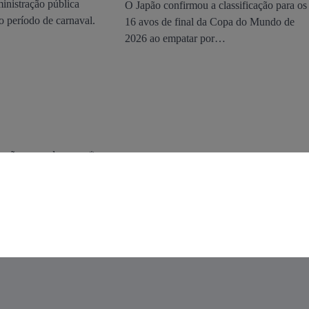
ministração pública
O Japão confirmou a classificação para os
ao período de carnaval.
16 avos de final da Copa do Mundo de
2026 ao empatar por…
os são marcados com
*