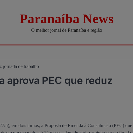
Paranaíba News
O melhor jornal de Paranaíba e região
 jornada de trabalho
a aprova PEC que reduz
27/5), em dois turnos, a Proposta de Emenda à Constituição (PEC) que
ais em um prazo de até 14 meses, além de abrir caminho para o fim da