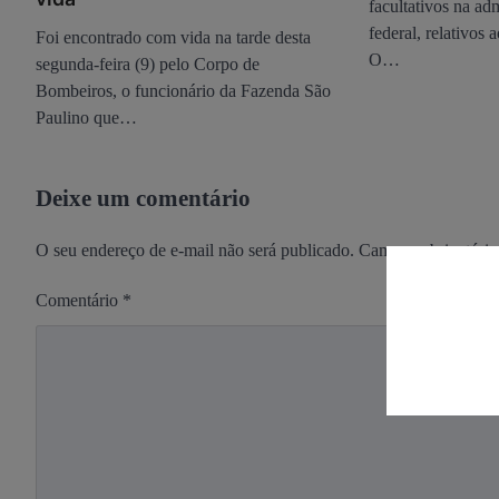
facultativos na ad
federal, relativos 
Foi encontrado com vida na tarde desta
O…
segunda-feira (9) pelo Corpo de
Bombeiros, o funcionário da Fazenda São
Paulino que…
Deixe um comentário
O seu endereço de e-mail não será publicado.
Campos obrigatóri
Comentário
*