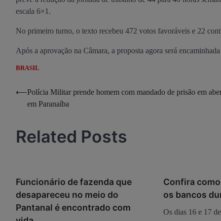
escala 6×1.
No primeiro turno, o texto recebeu 472 votos favoráveis e 22 cont
Após a aprovação na Câmara, a proposta agora será encaminhada 
BRASIL
Navegação
⟵
Polícia Militar prende homem com mandado de prisão em abe
em Paranaíba
de
Post
Related Posts
Funcionário de fazenda que
Confira como
desapareceu no meio do
os bancos dur
Pantanal é encontrado com
Os dias 16 e 17 de
vida