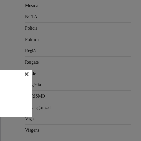
Música
NOTA
Polícia
Política
Região
Resgate
×
Saúde
Tragédia
TURISMO
Uncategorized
Vagas
Viagens