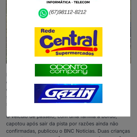
Duas crianças foram arremessadas de um veículo
durante
capotamento
no km 115 da
BR-262
,
entre
Água Clara
e
Três Lagoas
, na tarde desta
segunda-feira (26). Ainda não se sabe o estado de
saúde delas.
O veículo de passeio, com uma família a bordo,
capotou após sair da pista por razões ainda não
confirmadas, publicou o BNC Notícias. Duas crianças