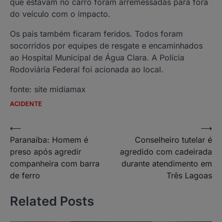
que estavam no carro foram arremessadas para fora
do veículo com o impacto.
Os pais também ficaram feridos. Todos foram
socorridos por equipes de resgate e encaminhados
ao Hospital Municipal de Água Clara. A Polícia
Rodoviária Federal foi acionada ao local.
fonte: site midiamax
ACIDENTE
Navegação
⟵
⟶
Paranaíba: Homem é
Conselheiro tutelar é
de
preso após agredir
agredido com cadeirada
Post
companheira com barra
durante atendimento em
de ferro
Três Lagoas
Related Posts