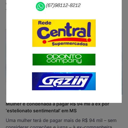
está com inscrições abertas, até a próxima quinta-
feira (11), para…
Mulher é condenada a pagar R$ 94 mil à ex por
‘estelionato sentimental’ em MS
Uma mulher terá de pagar mais de R$ 94 mil – sem
considerar correções e juros – à ex-companheira