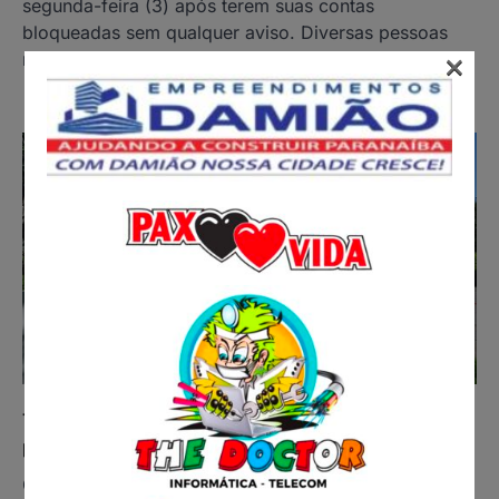
segunda-feira (3) após terem suas contas
bloqueadas sem qualquer aviso. Diversas pessoas
×
relataram nas…
TJMS abre processo seletivo com salários que
podem chegar a R$ 17 mil; veja como se inscrever
O Tribunal de Justiça de Mato Grosso do Sul (TJMS)