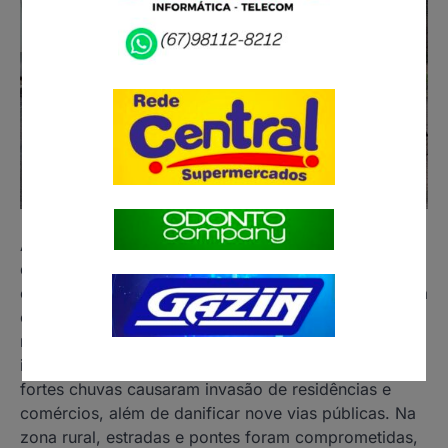
A Prefeitura de Coxim, município localizado a 253
quilômetros de Campo Grande, decretou situação de
emergência após acumular 201,2 milímetros de chuva
em quatro dias. O decreto, válido por 180 dias, foi
necessário devido aos alagamentos e danos à
infraestrutura que afetaram sete bairros da cidade.As
fortes chuvas causaram invasão de residências e
comércios, além de danificar nove vias públicas. Na
zona rural, estradas e pontes foram comprometidas,