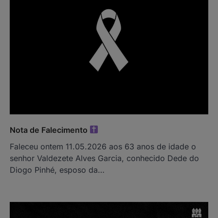
Nota de Falecimento
Faleceu ontem 11.05.2026 aos 63 anos de idade o
senhor Valdezete Alves Garcia, conhecido Dede do
Diogo Pinhé, esposo da…