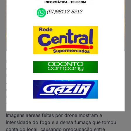
Incêndio de grandes proporções atingiu, na noite
deste domingo (7), a região próxima à Universidade
Federal de Mato Grosso do Sul (UFMS), no bairro
Jardim Universitário, em Paranaíba (MS). As chamas
começaram no fim da tarde e se espalharam
rapidamente por terrenos vagos, alimentadas pela
vegetação seca, altas temperaturas e baixa umidade.
Imagens aéreas feitas por drone mostram a
intensidade do fogo e a densa fumaça que tomou
conta do local, causando preocupação entre