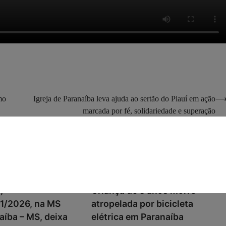
mo
Igreja de Paranaíba leva ajuda ao sertão do Piauí em ação
marcada por fé, solidariedade e superação
,
Criança de 3 anos morre
1/2026, na MS
atropelada por bicicleta
íba – MS, deixa
elétrica em Paranaíba