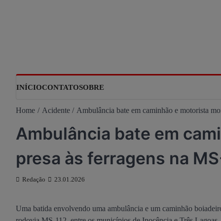
Skip
to
content
INÍCIO
CONTATO
SOBRE
Home
Acidente
Ambulância bate em caminhão e motorista mor
Ambulância bate em cami
presa às ferragens na MS
Redação
23.01.2026
Uma batida envolvendo uma ambulância e um caminhão boiadeiro re
rodovia MS-112, entre os municípios de Inocência e Três Lagoas.