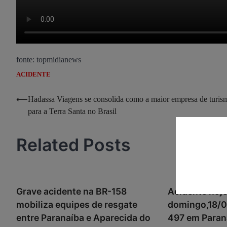
fonte: topmidianews
ACIDENTE
Navegação
⟵
Hadassa Viagens se consolida como a maior empresa de turis
para a Terra Santa no Brasil
de
Post
Related Posts
Grave acidente na BR-158
Acidente hoje
mobiliza equipes de resgate
domingo,18/0
entre Paranaíba e Aparecida do
497 em Parana