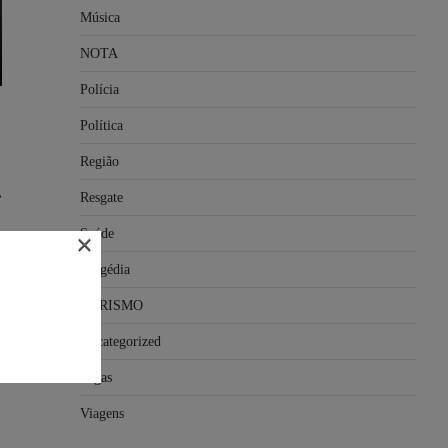
Música
NOTA
Polícia
Política
Região
⟶
Resgate
Saúde
×
Tragédia
TURISMO
Uncategorized
Vagas
Viagens